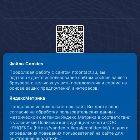
СОБЛЮДЕНИЕ СТАНДАРТА ВЕДЕНИЯ БЕЗОПАСНОЙ
Файлы Cookies
ДЕЯТЕЛЬНОСТИ
Продолжая работу с сайтом ntcontact.ru, вы
В рамках борьбы с распространением коронавирусной
подтверждаете использование сайтом cookies вашего
инфекции COVID-19 ООО «НТ Контакт» осуществляет свою
браузера с целью улучшить предложения и сервис на
деятельность с соблюдением требований стандартов по
основе ваших предпочтений и интересов.
ведению безопасной деятельности и предпринимает все
ЯндексМетрика
необходимые меры для осуществления безопасной
Продолжая использовать наш сайт, Вы даете свое
деятельности.
согласие на обработку пользовательских данных
метрической системой Яндекс.Метрика в соответствии
с условиями Политики конфиденциальности ООО
© НТ контакт. Все права защищены.
«ЯНДЕКС» (https://yandex.ru/legal/confidential/) в целях
определения поведения пользователей на сайте для
Разработано в
внутренней аналитики.