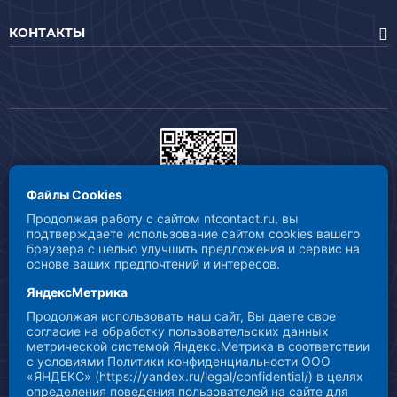
КОНТАКТЫ
Файлы Cookies
Продолжая работу с сайтом ntcontact.ru, вы
СОБЛЮДЕНИЕ СТАНДАРТА ВЕДЕНИЯ БЕЗОПАСНОЙ
подтверждаете использование сайтом cookies вашего
ДЕЯТЕЛЬНОСТИ
браузера с целью улучшить предложения и сервис на
основе ваших предпочтений и интересов.
В рамках борьбы с распространением коронавирусной
инфекции COVID-19 ООО «НТ Контакт» осуществляет свою
ЯндексМетрика
деятельность с соблюдением требований стандартов по
Продолжая использовать наш сайт, Вы даете свое
ведению безопасной деятельности и предпринимает все
согласие на обработку пользовательских данных
необходимые меры для осуществления безопасной
метрической системой Яндекс.Метрика в соответствии
деятельности.
с условиями Политики конфиденциальности ООО
«ЯНДЕКС» (https://yandex.ru/legal/confidential/) в целях
определения поведения пользователей на сайте для