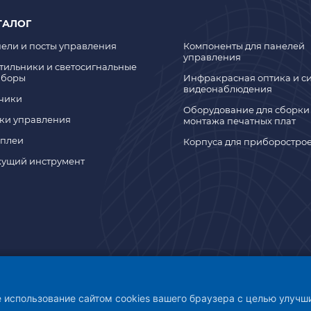
ТАЛОГ
ели и посты управления
Компоненты для панелей
управления
тильники и светосигнальные
иборы
Инфракрасная оптика и с
видеонаблюдения
чики
Оборудование для сборки
ки управления
монтажа печатных плат
плеи
Корпуса для приборостро
ущий инструмент
 ВЕДЕНИЯ БЕЗОПАСНОЙ ДЕЯТЕЛЬНОСТИ
е использование сайтом cookies вашего браузера с целью улуч
анением коронавирусной инфекции COVID-19 ООО «НТ Контакт» о