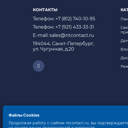
КОНТАКТЫ
КА
Телефон: +7 (812) 740-10-95
Пан
Телефон: +7 (921) 433-33-31
Све
пр
E-mail: sales@ntcontact.ru
Дат
194044, Санкт-Петербург,
ул. Чугунная, д.20
Бло
Дис
Реж
Файлы Cookies
СОБЛЮДЕНИЕ СТАНДАРТА
Продолжая работу с сайтом ntcontact.ru, вы подтверждает
В рамках борьбы с распростр
на основе ваших предпочтений и интересов.